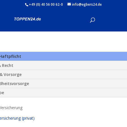
+49 (0) 40 56 00 62-0
info@egbers24.de
Haftpflicht
& Recht
 & Vorsorge
dheitsvorsorge
be
Versicherung
rsicherung (privat)