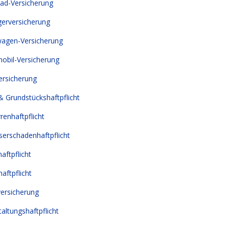
ad-Versicherung
erversicherung
gen-Versicherung
bil-Versicherung
rsicherung
& Grundstückshaftpflicht
renhaftpflicht
erschadenhaftpflicht
aftpflicht
aftpflicht
ersicherung
altungshaftpflicht